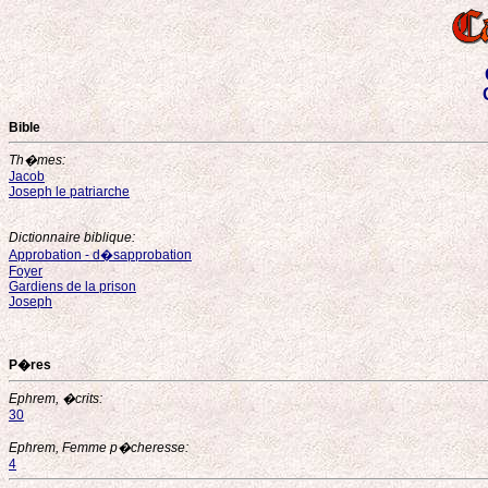
Bible
Th�mes:
Jacob
Joseph le patriarche
Dictionnaire biblique:
Approbation - d�sapprobation
Foyer
Gardiens de la prison
Joseph
P�res
Ephrem, �crits:
30
Ephrem, Femme p�cheresse:
4