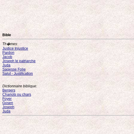
Bible
Th�mes:
Justice Injustice
Pardon
Jacob
Joseph le patriarche
Juda
Sagesse Folie
Salut - Justification
Dictionnaire biblique:
Bergers
Chariots ou chars
Foyer
Gosen
Joseph
Juda