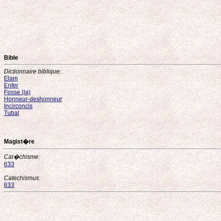
Bible
Dictionnaire biblique:
Elam
Enfer
Fosse (la)
Honneur-deshonneur
Incirconcis
Tubal
Magist�re
Cat�chisme:
633
Catechismus:
633