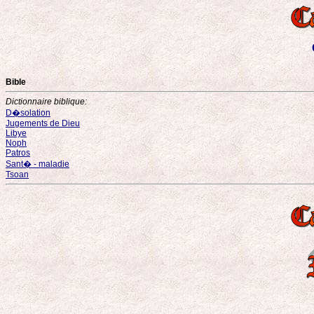
Bible
Dictionnaire biblique:
D�solation
Jugements de Dieu
Libye
Noph
Patros
Sant� - maladie
Tsoan