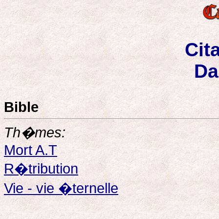
Cit
Da
Bible
Th�mes:
Mort A.T
R�tribution
Vie - vie �ternelle