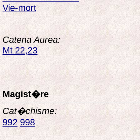
Vie-mort
Catena Aurea:
Mt 22,23
Magist�re
Cat�chisme:
992
998