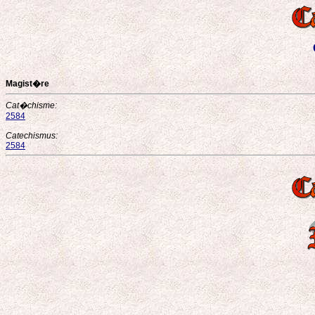
Magist�re
Cat�chisme:
2584
Catechismus:
2584