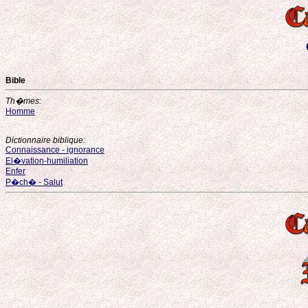
Bible
Th�mes:
Homme
Dictionnaire biblique:
Connaissance - ignorance
El�vation-humiliation
Enfer
P�ch� - Salut