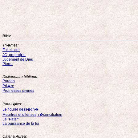
Bible
Th�mes:
Foi et acte
JC, proph�te
Jugement de Dieu
Pierre
Dictionnaire biblique:
Pardon
Pri�re
Promesses divines
Parall�les:
Le figuier dess�ch�
Meurtres et offenses, r�conciliation
Le "Pater"
La puissance de la foi
Catena Aurea: