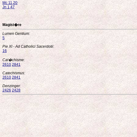
Mc 11,20
Jn 1,47
Magist�re
Lumen Gentium:
5
Pie XI - Ad Catholici Sacerdotii:
16
Cat�chisme:
2610
2841
Catechismus:
2610
2841
Denzinger:
2426
2428