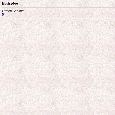
Magist�re
Lumen Gentium:
5