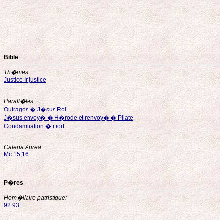
Bible
Th�mes:
Justice Injustice
Parall�les:
Outrages � J�sus Roi
J�sus envoy� � H�rode et renvoy� � Pilate
Condamnation � mort
Catena Aurea:
Mc 15,16
P�res
Hom�liaire patristique:
92
93