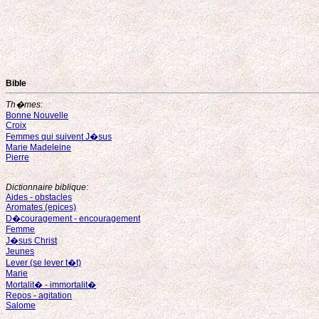
Bible
Th�mes:
Bonne Nouvelle
Croix
Femmes qui suivent J�sus
Marie Madeleine
Pierre
Dictionnaire biblique:
Aides - obstacles
Aromates (epices)
D�couragement - encouragement
Femme
J�sus Christ
Jeunes
Lever (se lever t�t)
Marie
Mortalit� - immortalit�
Repos - agitation
Salome