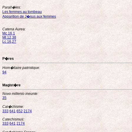
Parall�les:
Les femmes au tombeau
Apparition de J�sus aux femmes
Catena Aurea:
Mc 16,1
Mt 12,38
Lc 16,27
P�res
Hom�liaire patristique:
94
Magist�re
Novo millenio ineunte:
35
Cat�chisme:
333
641
652
2174
Catechismus:
333
641
2174