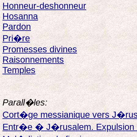
Honneur-deshonneur
Hosanna
Pardon
Pri�re
Promesses divines
Raisonnements
Temples
Parall�les:
Cort�ge messianique vers J�ru
Entr�e � J�rusalem. Expulsion