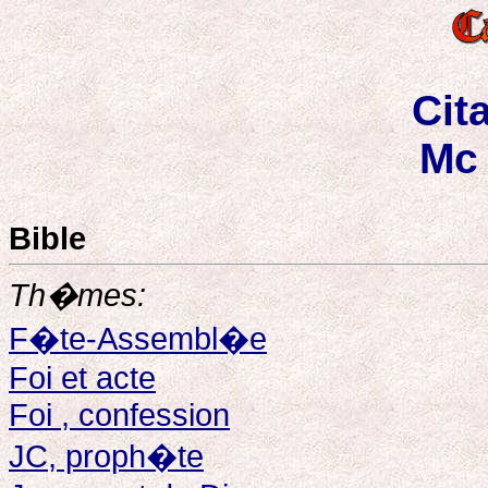
Cit
Mc 
Bible
Th�mes:
F�te-Assembl�e
Foi et acte
Foi , confession
JC, proph�te