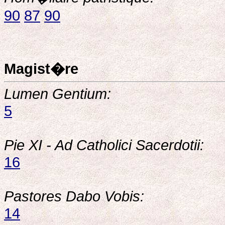
90
87
90
Magist�re
Lumen Gentium:
5
Pie XI - Ad Catholici Sacerdotii:
16
Pastores Dabo Vobis:
14