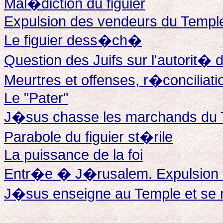
Mal�diction du figuier
Expulsion des vendeurs du Templ
Le figuier dess�ch�
Question des Juifs sur l'autorit�
Meurtres et offenses, r�conciliati
Le "Pater"
J�sus chasse les marchands du 
Parabole du figuier st�rile
La puissance de la foi
Entr�e � J�rusalem. Expulsion
J�sus enseigne au Temple et se r