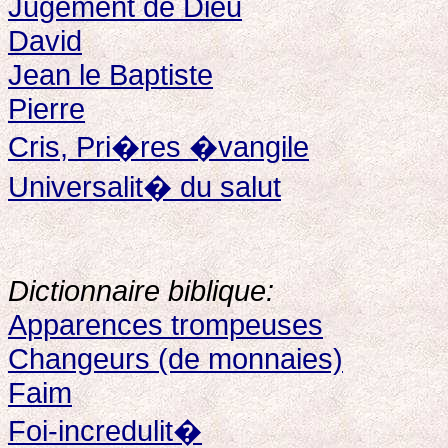
Jugement de Dieu
David
Jean le Baptiste
Pierre
Cris, Pri�res �vangile
Universalit� du salut
Dictionnaire biblique:
Apparences trompeuses
Changeurs (de monnaies)
Faim
Foi-incredulit�