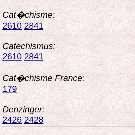
Cat�chisme:
2610
2841
Catechismus:
2610
2841
Cat�chisme France:
179
Denzinger:
2426
2428