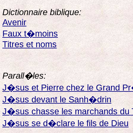
Dictionnaire biblique:
Avenir
Faux t�moins
Titres et noms
Parall�les:
J�sus et Pierre chez le Grand P
J�sus devant le Sanh�drin
J�sus chasse les marchands du 
J�sus se d�clare le fils de Dieu