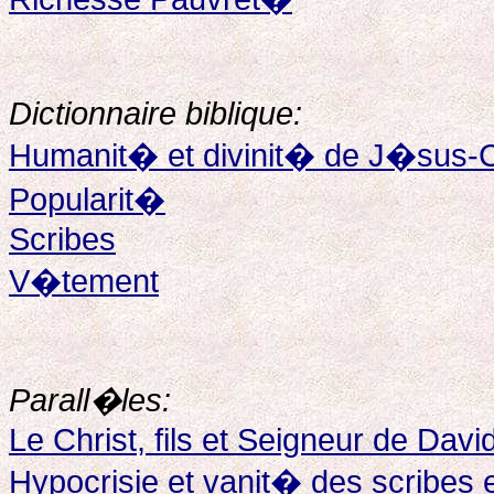
Dictionnaire biblique:
Humanit� et divinit� de J�sus-C
Popularit�
Scribes
V�tement
Parall�les:
Le Christ, fils et Seigneur de Davi
Hypocrisie et vanit� des scribes 