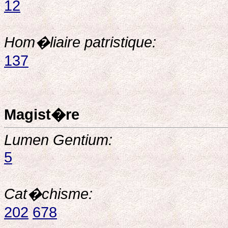
12
Hom�liaire patristique:
137
Magist�re
Lumen Gentium:
5
Cat�chisme:
202
678