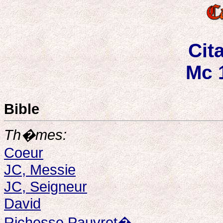
Cit
Mc 
Bible
Th�mes:
Coeur
JC, Messie
JC, Seigneur
David
Richesse Pauvret�