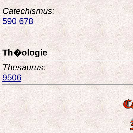
Catechismus:
590
678
Th�ologie
Thesaurus:
9506