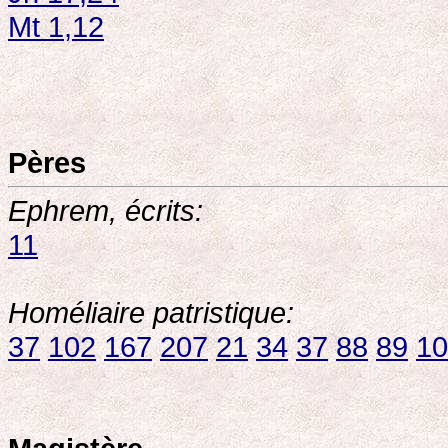
Mt 1,12
Pères
Ephrem, écrits:
11
Homéliaire patristique:
37
102
167
207
21
34
37
88
89
10