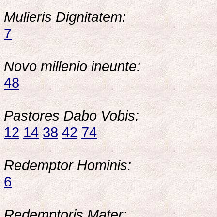
Mulieris Dignitatem:
7
Novo millenio ineunte:
48
Pastores Dabo Vobis:
12
14
38
42
74
Redemptor Hominis:
6
Redemptoris Mater: