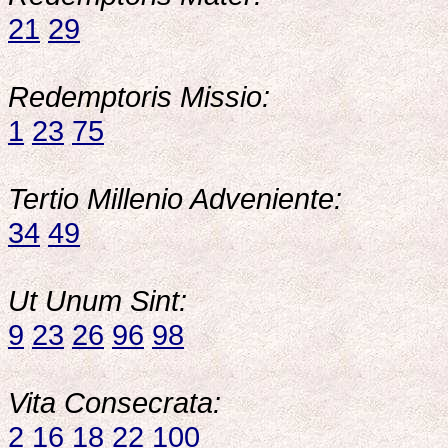
21
29
Redemptoris Missio:
1
23
75
Tertio Millenio Adveniente:
34
49
Ut Unum Sint:
9
23
26
96
98
Vita Consecrata:
2
16
18
22
100