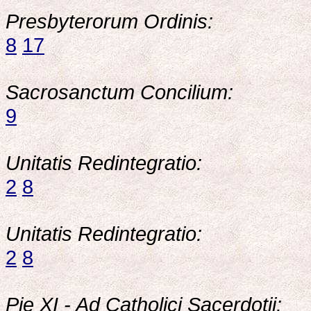
Presbyterorum Ordinis:
8
17
Sacrosanctum Concilium:
9
Unitatis Redintegratio:
2
8
Unitatis Redintegratio:
2
8
Pie XI - Ad Catholici Sacerdotii: