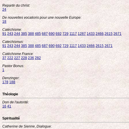
Repartir du christ:
24
De nouvelles vocations pour une nouvelle Europe:
18
Catéchisme:
91
243
244
385
388
485
687
690
692
729
1117
1287
1433
2466
2615
2671
Catechismus:
91
243
244
385
388
485
687
690
692
729
1117
1433
2466
2615
2671
Catéchisme France:
37
222
227
228
236
282
Pastor Bonus:
1
Denzinger:
178
188
Théologie
Don de l'autorité:
16
41
Spiritualité
Catherine de Sienne, Dialogue: