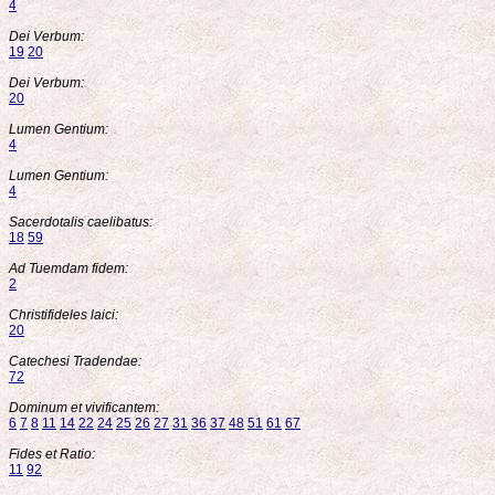
4
Dei Verbum:
19
20
Dei Verbum:
20
Lumen Gentium:
4
Lumen Gentium:
4
Sacerdotalis caelibatus:
18
59
Ad Tuemdam fidem:
2
Christifideles laici:
20
Catechesi Tradendae:
72
Dominum et vivificantem:
6
7
8
11
14
22
24
25
26
27
31
36
37
48
51
61
67
Fides et Ratio:
11
92