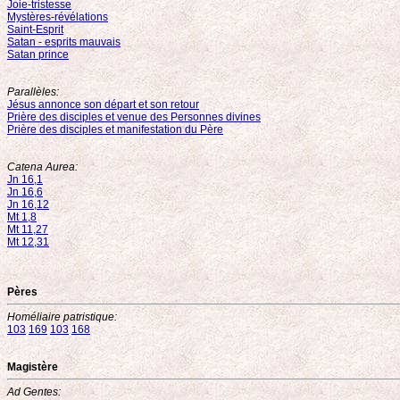
Joie-tristesse
Mystères-révélations
Saint-Esprit
Satan - esprits mauvais
Satan prince
Parallèles:
Jésus annonce son départ et son retour
Prière des disciples et venue des Personnes divines
Prière des disciples et manifestation du Père
Catena Aurea:
Jn 16,1
Jn 16,6
Jn 16,12
Mt 1,8
Mt 11,27
Mt 12,31
Pères
Homéliaire patristique:
103
169
103
168
Magistère
Ad Gentes: