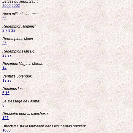
Lettres du Jeudi Saint:
2000
2002
Novo millenio ineunte:
56
Redemptor Hominis:
2
7
9
22
Redemptoris Mater:
25
Redemptoris Missio:
29
87
Rosarium Virginis Mariae:
14
Veritatis Splendor:
19
28
Dominus Iesus:
6
16
Le Message de Fatima:
8
Directoire pour la catechèse:
137
Directives sur la formation dans les instituts religieu:
1000