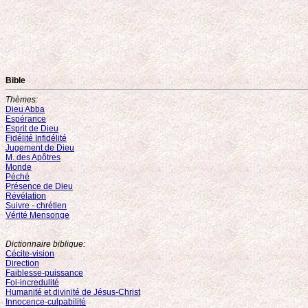
Bible
Thèmes:
Dieu Abba
Espérance
Esprit de Dieu
Fidélité Infidélité
Jugement de Dieu
M. des Apôtres
Monde
Péché
Présence de Dieu
Révélation
Suivre - chrétien
Vérité Mensonge
Dictionnaire biblique:
Cécite-vision
Direction
Faiblesse-puissance
Foi-incredulité
Humanité et divinité de Jésus-Christ
Innocence-culpabilité