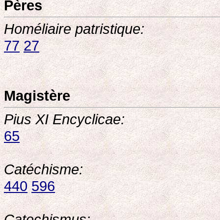
Pères
Homéliaire patristique:
77
27
Magistère
Pius XI Encyclicae:
65
Catéchisme:
440
596
Catechismus: