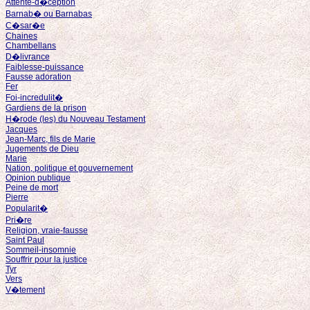
Attente-d�ception
Barnab� ou Barnabas
C�sar�e
Chaines
Chambellans
D�livrance
Faiblesse-puissance
Fausse adoration
Fer
Foi-incredulit�
Gardiens de la prison
H�rode (les) du Nouveau Testament
Jacques
Jean-Marc, fils de Marie
Jugements de Dieu
Marie
Nation, politique et gouvernement
Opinion publique
Peine de mort
Pierre
Popularit�
Pri�re
Religion, vraie-fausse
Saint Paul
Sommeil-insomnie
Souffrir pour la justice
Tyr
Vers
V�tement