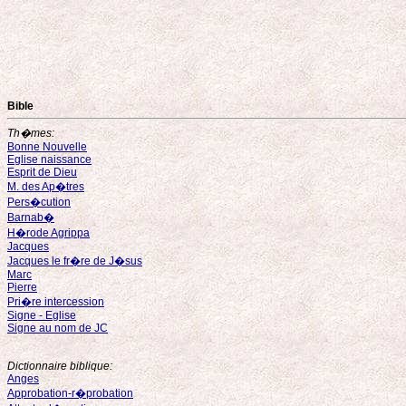
Bible
Th�mes:
Bonne Nouvelle
Eglise naissance
Esprit de Dieu
M. des Ap�tres
Pers�cution
Barnab�
H�rode Agrippa
Jacques
Jacques le fr�re de J�sus
Marc
Pierre
Pri�re intercession
Signe - Eglise
Signe au nom de JC
Dictionnaire biblique:
Anges
Approbation-r�probation