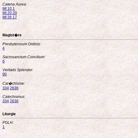
Catena Aurea:
Mt 10,1
Mt 20,20
Mt 26,17
Magist�re
Presbyterorum Ordinis:
4
Sacrosanctum Concilium:
6
Veritatis Splendor:
90
Cat�chisme:
334
2636
Catechismus:
334
2636
Liturgie
PGLH:
1