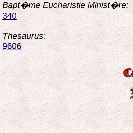
Bapt�me Eucharistie Minist�re:
340
Thesaurus:
9606