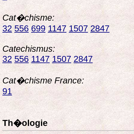
Cat�chisme:
32
556
699
1147
1507
2847
Catechismus:
32
556
1147
1507
2847
Cat�chisme France:
91
Th�ologie