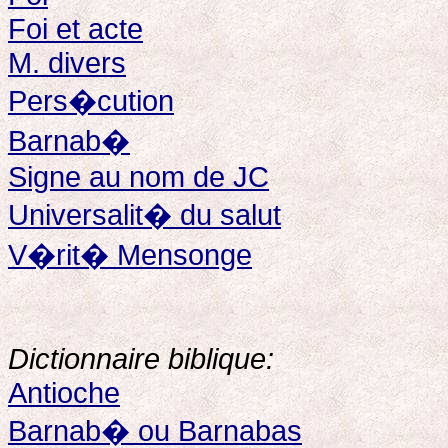
Foi et acte
M. divers
Pers�cution
Barnab�
Signe au nom de JC
Universalit� du salut
V�rit� Mensonge
Dictionnaire biblique:
Antioche
Barnab� ou Barnabas