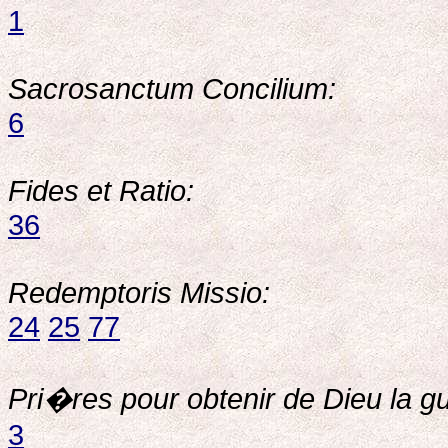
1
Sacrosanctum Concilium:
6
Fides et Ratio:
36
Redemptoris Missio:
24
25
77
Pri�res pour obtenir de Dieu la g
3