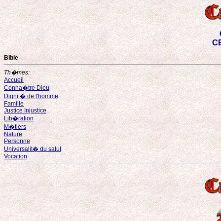
CE
Bible
Th�mes:
Accueil
Conna�tre Dieu
Dignit� de l'homme
Famille
Justice Injustice
Lib�ration
M�tiers
Nature
Personne
Universalit� du salut
Vocation