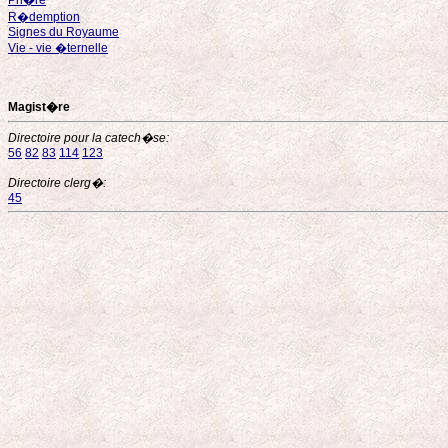
Pri�re
R�demption
Signes du Royaume
Vie - vie �ternelle
Magist�re
Directoire pour la catech�se:
56
82
83
114
123
Directoire clerg�:
45