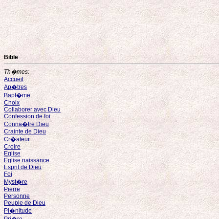
Bible
Th�mes:
Accueil
Ap�tres
Bapt�me
Choix
Collaborer avec Dieu
Confession de foi
Conna�tre Dieu
Crainte de Dieu
Cr�ateur
Croire
Eglise
Eglise naissance
Esprit de Dieu
Foi
Myst�re
Pierre
Personne
Peuple de Dieu
Pl�nitude