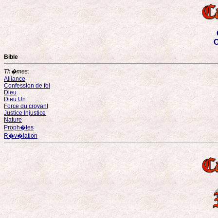
C
Bible
Th�mes:
Alliance
Confession de foi
Dieu
Dieu Un
Force du croyant
Justice Injustice
Nature
Proph�tes
R�v�lation