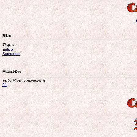
Bible
Th�mes:
Eglise
Sacrement
Magist�re
Tertio Millenio Adveniente:
41