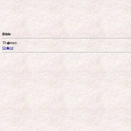
Bible
Th�mes:
Gr�ce