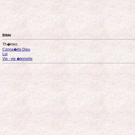
Bible
Th�mes:
Conna�tre Dieu
Loi
Vie - vie �ternelle