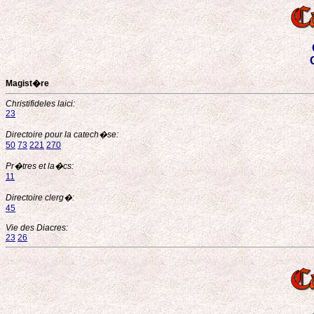
Magist�re
Christifideles laici:
23
Directoire pour la catech�se:
50
73
221
270
Pr�tres et la�cs:
11
Directoire clerg�:
45
Vie des Diacres:
23
26