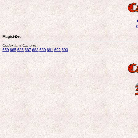
Magist�re
Codex Iuris Canonici:
659
665
686
687
688
689
691
692
693