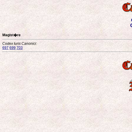
Magist�re
Codex Iuris Canonici:
697
699
703