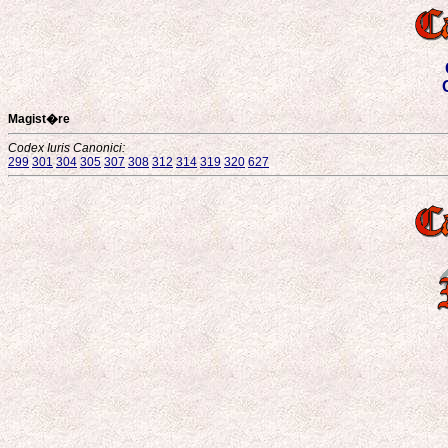
Magist�re
Codex Iuris Canonici:
299
301
304
305
307
308
312
314
319
320
627