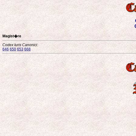
Magist�re
Codex Iuris Canonici:
646
650
653
668