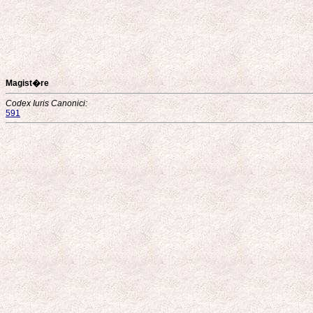
Magist�re
Codex Iuris Canonici:
591