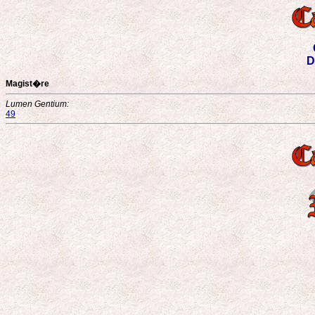
D
Magist�re
Lumen Gentium:
49