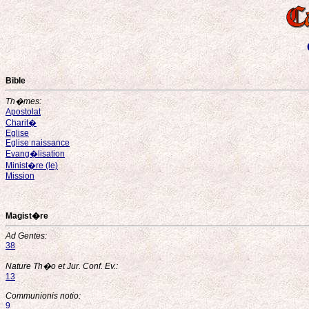
Bible
Th�mes:
Apostolat
Charit�
Eglise
Eglise naissance
Evang�lisation
Minist�re (le)
Mission
Magist�re
Ad Gentes:
38
Nature Th�o et Jur. Conf. Ev.:
13
Communionis notio:
9