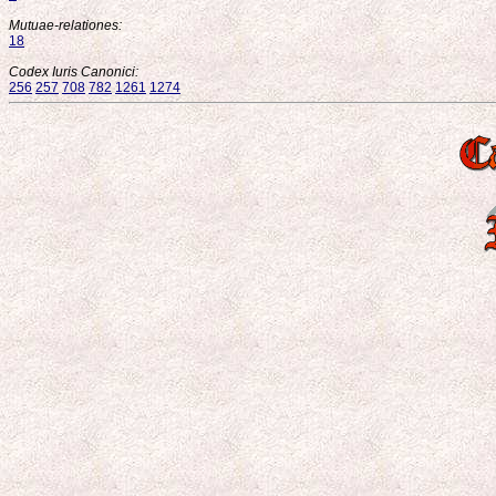
Mutuae-relationes:
18
Codex Iuris Canonici:
256
257
708
782
1261
1274