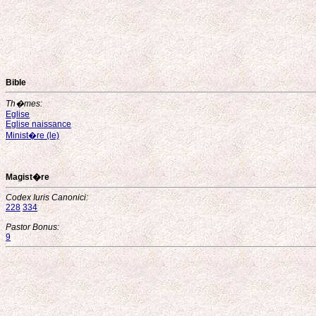
Bible
Th�mes:
Eglise
Eglise naissance
Minist�re (le)
Magist�re
Codex Iuris Canonici:
228
334
Pastor Bonus:
9