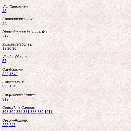
Vita Consecrata:
48
Communionis notio:
7
9
Directoire pour la catech�se:
217
Mutuae-relationes:
18
20
36
Vie des Diacres:
57
Cat�chisme:
833
1548
Catechismus:
833
1548
Cat�chisme France:
319
Codex Iuris Canonici:
368
369
375
381
383
835
1017
Oecum�nisme:
233
247