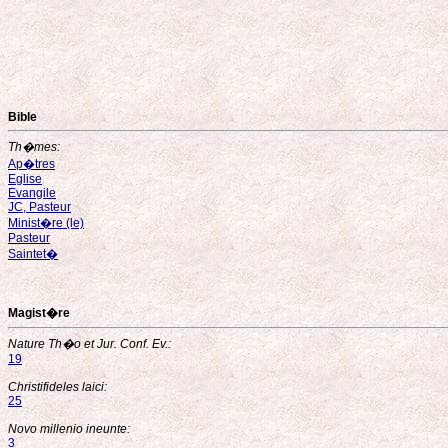
Bible
Th�mes:
Ap�tres
Eglise
Evangile
JC, Pasteur
Minist�re (le)
Pasteur
Saintet�
Magist�re
Nature Th�o et Jur. Conf. Ev.:
19
Christifideles laici:
25
Novo millenio ineunte:
3