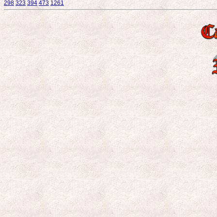
298
323
394
473
1261