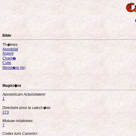
Bible
Th�mes:
Apostolat
Argent
Charit�
Culte
Minist�re (le)
Magist�re
Apostolicam Actuositatem:
1
Directoire pour la catech�se:
273
Mutuae-relationes:
7
Codex Iuris Canonici: