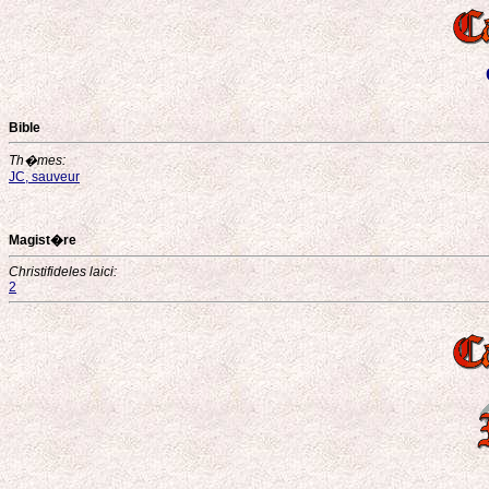
Bible
Th�mes:
JC, sauveur
Magist�re
Christifideles laici:
2