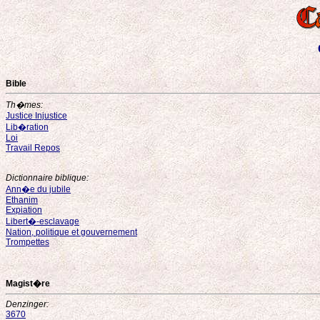
Bible
Th�mes:
Justice Injustice
Lib�ration
Loi
Travail Repos
Dictionnaire biblique:
Ann�e du jubile
Ethanim
Expiation
Libert�-esclavage
Nation, politique et gouvernement
Trompettes
Magist�re
Denzinger:
3670