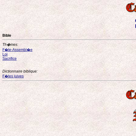
Bible
Th�mes:
F�te-Assembl�e
Loi
Sacrifice
Dictionnaire biblique:
F�tes juives