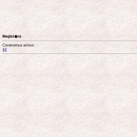
Magist�re
Centesimus annus:
43