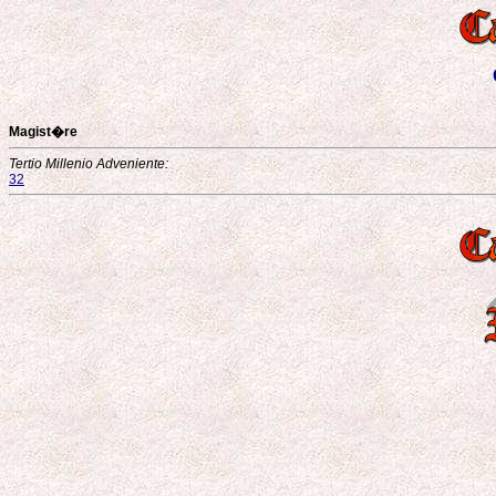
Magist�re
Tertio Millenio Adveniente:
32