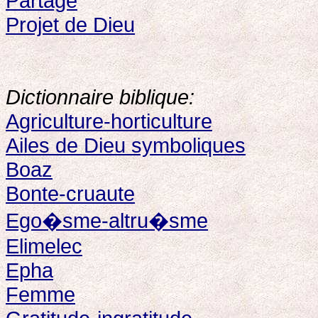
Partage
Projet de Dieu
Dictionnaire biblique:
Agriculture-horticulture
Ailes de Dieu symboliques
Boaz
Bonte-cruaute
Ego�sme-altru�sme
Elimelec
Epha
Femme