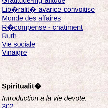
Gratitude-ingratitude
Lib�ralit�-avarice-convoitise
Monde des affaires
R�compense - chatiment
Ruth
Vie sociale
Vinaigre
Spiritualit�
Introduction a la vie devote:
302