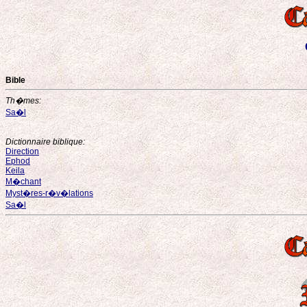
Bible
Th�mes:
Sa�l
Dictionnaire biblique:
Direction
Ephod
Keila
M�chant
Myst�res-r�v�lations
Sa�l