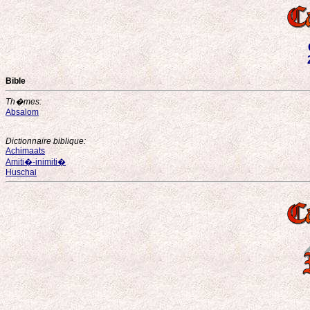
Bible
Th�mes:
Absalom
Dictionnaire biblique:
Achimaats
Amiti�-inimiti�
Huschai