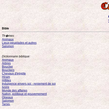
Bible
Th�mes:
Animaux
Lieux-peuplades et autres
Salomon
Dictionnaire biblique:
Animaux
Arbres
Bouclier
Boucliers
Chevaux d'egypte
Hiram
Hittites
Indulgence envers soi - reniement de soi
Ivoire
Monde des affaires
Nation, politique et gouvernement
Oiseaux
Salomon
Tarsis,