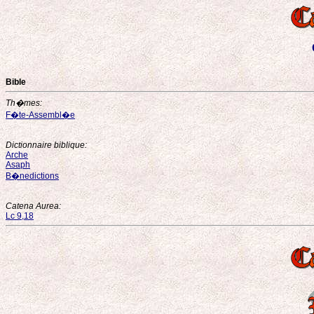
Bible
Th�mes:
F�te-Assembl�e
Dictionnaire biblique:
Arche
Asaph
B�nedictions
Catena Aurea:
Lc 9,18