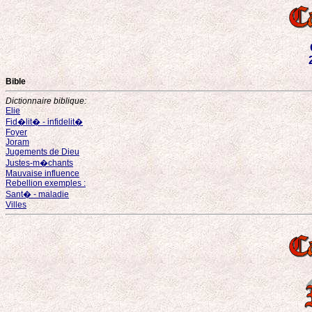
Bible
Dictionnaire biblique:
Elie
Fid�lit� - infidelit�
Foyer
Joram
Jugements de Dieu
Justes-m�chants
Mauvaise influence
Rebellion exemples :
Sant� - maladie
Villes