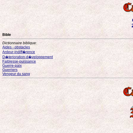
Bible
Dictionnaire biblique:
Aides - obstacles
Ardeur-indiff�rence
D�terioration-d�veloppement
Faiblesse-puissance
Guerre-paix
Guerriers
Vengeur du sang