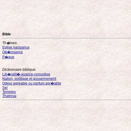
Bible
Th�mes:
Eglise naissance
Ob�issance
P�que
Dictionnaire biblique:
Lib�ralit�-avarice-convoitise
Nation, politique et gouvernement
Odeur agreable ou parfum agr�able
Sel
Temples
Thatnnai