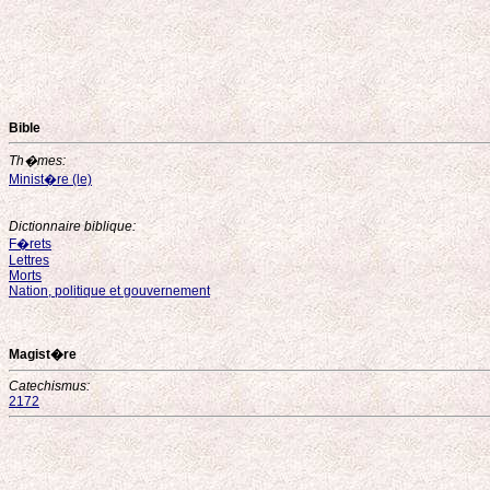
Bible
Th�mes:
Minist�re (le)
Dictionnaire biblique:
F�rets
Lettres
Morts
Nation, politique et gouvernement
Magist�re
Catechismus:
2172