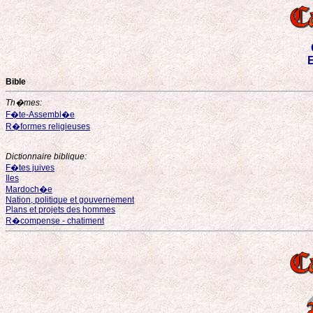
E
Bible
Th�mes:
F�te-Assembl�e
R�formes religieuses
Dictionnaire biblique:
F�tes juives
Iles
Mardoch�e
Nation, politique et gouvernement
Plans et projets des hommes
R�compense - chatiment